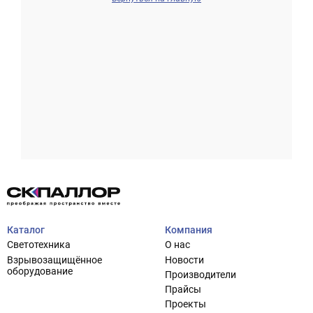
Проектирование систем освещения
+7 (495) 925-27-29
Тема сайта
info@pallor.ru
Проектирование систем управления
Аудит
Каталог
Компания
Кастомизация оборудования/Индивидуальные
Светотехника
О нас
светотехнические решения
Взрывозащищённое
Новости
Шеф-монтаж
оборудование
Производители
Прайсы
Проекты