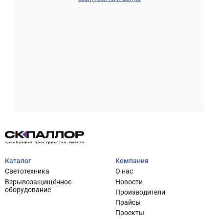
Проектирование систем освещения
+7 (495) 925-27-29
Тема сайта
info@pallor.ru
Проектирование систем управления
Аудит
Каталог
Компания
Кастомизация оборудования/Индивидуальные
Светотехника
О нас
светотехнические решения
Взрывозащищённое
Новости
Шеф-монтаж
оборудование
Производители
Прайсы
Проекты