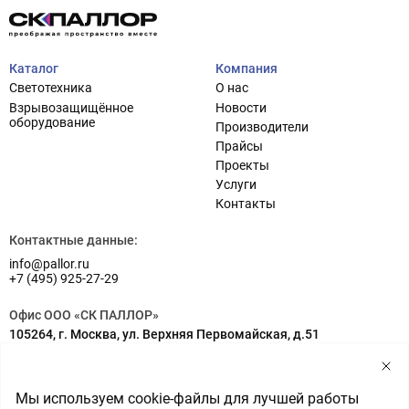
Каталог
Компания
Светотехника
О нас
Взрывозащищённое
Новости
оборудование
Производители
Прайсы
Проекты
Услуги
Проектирование систем освещения
+7 (495) 925-27-29
Контакты
Тема сайта
info@pallor.ru
Проектирование систем управления
Контактные данные:
info@pallor.ru
Аудит
+7 (495) 925-27-29
Кастомизация оборудования/Индивидуальные
Офис ООО «СК ПАЛЛОР»
светотехнические решения
105264, г. Москва, ул. Верхняя Первомайская, д.51
Шеф-монтаж
Адрес на карте
Склад ООО «СК ПАЛЛОР»
Мы используем cookie-файлы для лучшей работы