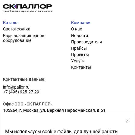
Каталог
Компания
Светотехника
О нас
Взрывозащищённое
Новости
оборудование
Производители
Прайсы
Проекты
Услуги
Проектирование систем освещения
+7 (495) 925-27-29
Контакты
Тема сайта
info@pallor.ru
Проектирование систем управления
Контактные данные:
info@pallor.ru
Аудит
+7 (495) 925-27-29
Кастомизация оборудования/Индивидуальные
Офис ООО «СК ПАЛЛОР»
светотехнические решения
105264, г. Москва, ул. Верхняя Первомайская, д.51
Шеф-монтаж
Адрес на карте
Склад ООО «СК ПАЛЛОР»
Мы используем cookie-файлы для лучшей работы