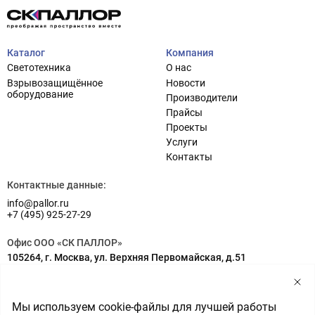
Каталог
Компания
Светотехника
О нас
Взрывозащищённое
Новости
оборудование
Производители
Прайсы
Проекты
Услуги
Проектирование систем освещения
+7 (495) 925-27-29
Контакты
Тема сайта
info@pallor.ru
Проектирование систем управления
Контактные данные:
info@pallor.ru
Аудит
+7 (495) 925-27-29
Кастомизация оборудования/Индивидуальные
Офис ООО «СК ПАЛЛОР»
светотехнические решения
105264, г. Москва, ул. Верхняя Первомайская, д.51
Шеф-монтаж
Адрес на карте
Склад ООО «СК ПАЛЛОР»
Мы используем cookie-файлы для лучшей работы