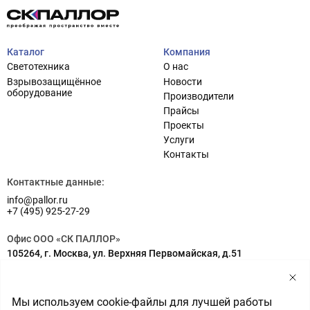
Каталог
Компания
Светотехника
О нас
Взрывозащищённое
Новости
оборудование
Производители
Прайсы
Проекты
Услуги
Проектирование систем освещения
+7 (495) 925-27-29
Контакты
Тема сайта
info@pallor.ru
Проектирование систем управления
Контактные данные:
info@pallor.ru
Аудит
+7 (495) 925-27-29
Кастомизация оборудования/Индивидуальные
Офис ООО «СК ПАЛЛОР»
светотехнические решения
105264, г. Москва, ул. Верхняя Первомайская, д.51
Шеф-монтаж
Адрес на карте
Склад ООО «СК ПАЛЛОР»
Мы используем cookie-файлы для лучшей работы