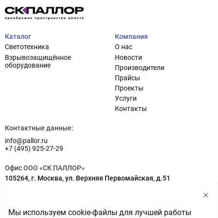
Каталог
Компания
Светотехника
О нас
Взрывозащищённое
Новости
оборудование
Производители
Прайсы
Проекты
Услуги
Проектирование систем освещения
+7 (495) 925-27-29
Контакты
Тема сайта
info@pallor.ru
Проектирование систем управления
Контактные данные:
info@pallor.ru
Аудит
+7 (495) 925-27-29
Кастомизация оборудования/Индивидуальные
Офис ООО «СК ПАЛЛОР»
светотехнические решения
105264, г. Москва, ул. Верхняя Первомайская, д.51
Шеф-монтаж
Адрес на карте
Склад ООО «СК ПАЛЛОР»
Мы используем cookie-файлы для лучшей работы