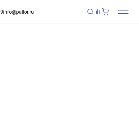
29
info@pallor.ru