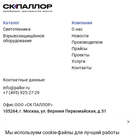
Каталог
Компания
Светотехника
О нас
Взрывозащищённое
Новости
оборудование
Производители
Прайсы
Проекты
Услуги
Проектирование систем освещения
+7 (495) 925-27-29
Контакты
Тема сайта
info@pallor.ru
Проектирование систем управления
Контактные данные:
info@pallor.ru
Аудит
+7 (495) 925-27-29
Кастомизация оборудования/Индивидуальные
Офис ООО «СК ПАЛЛОР»
светотехнические решения
105264, г. Москва, ул. Верхняя Первомайская, д.51
Шеф-монтаж
Адрес на карте
Склад ООО «СК ПАЛЛОР»
Мы используем cookie-файлы для лучшей работы