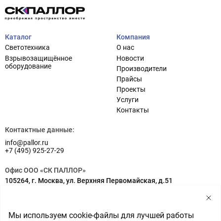
Каталог
Компания
Светотехника
О нас
Взрывозащищённое
Новости
оборудование
Производители
Прайсы
Проекты
Услуги
Проектирование систем освещения
+7 (495) 925-27-29
Контакты
Тема сайта
info@pallor.ru
Проектирование систем управления
Контактные данные:
info@pallor.ru
Аудит
+7 (495) 925-27-29
Кастомизация оборудования/Индивидуальные
Офис ООО «СК ПАЛЛОР»
светотехнические решения
105264, г. Москва, ул. Верхняя Первомайская, д.51
Шеф-монтаж
Адрес на карте
Склад ООО «СК ПАЛЛОР»
Мы используем cookie-файлы для лучшей работы