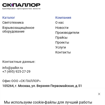
Каталог
Компания
Светотехника
О нас
Взрывозащищённое
Новости
оборудование
Производители
Прайсы
Проекты
Услуги
Проектирование систем освещения
+7 (495) 925-27-29
Контакты
Тема сайта
info@pallor.ru
Проектирование систем управления
Контактные данные:
info@pallor.ru
Аудит
+7 (495) 925-27-29
Кастомизация оборудования/Индивидуальные
Офис ООО «СК ПАЛЛОР»
светотехнические решения
105264, г. Москва, ул. Верхняя Первомайская, д.51
Шеф-монтаж
Адрес на карте
Склад ООО «СК ПАЛЛОР»
Мы используем cookie-файлы для лучшей работы