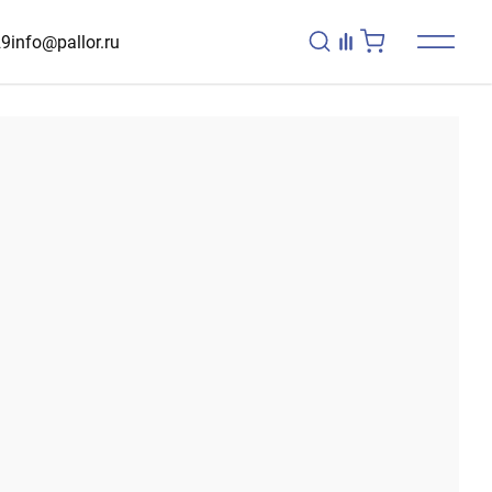
29
info@pallor.ru