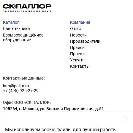
Каталог
Компания
Светотехника
О нас
Взрывозащищённое
Новости
оборудование
Производители
Прайсы
Проекты
Услуги
Проектирование систем освещения
+7 (495) 925-27-29
Контакты
Тема сайта
info@pallor.ru
Проектирование систем управления
Контактные данные:
info@pallor.ru
Аудит
+7 (495) 925-27-29
Кастомизация оборудования/Индивидуальные
Офис ООО «СК ПАЛЛОР»
светотехнические решения
105264, г. Москва, ул. Верхняя Первомайская, д.51
Шеф-монтаж
Адрес на карте
Склад ООО «СК ПАЛЛОР»
Мы используем cookie-файлы для лучшей работы