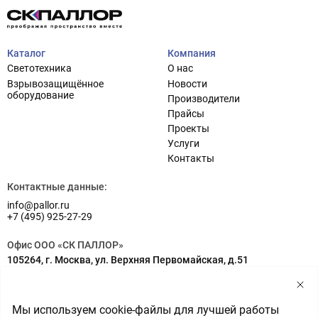
Каталог
Компания
Светотехника
О нас
Взрывозащищённое
Новости
оборудование
Производители
Прайсы
Проекты
Услуги
Проектирование систем освещения
+7 (495) 925-27-29
Контакты
Тема сайта
info@pallor.ru
Проектирование систем управления
Контактные данные:
info@pallor.ru
Аудит
+7 (495) 925-27-29
Кастомизация оборудования/Индивидуальные
Офис ООО «СК ПАЛЛОР»
светотехнические решения
105264, г. Москва, ул. Верхняя Первомайская, д.51
Шеф-монтаж
Адрес на карте
Склад ООО «СК ПАЛЛОР»
Мы используем cookie-файлы для лучшей работы