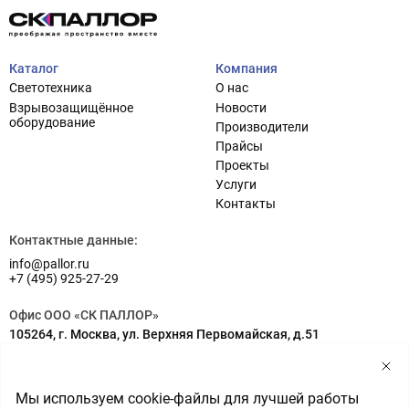
Каталог
Компания
Светотехника
О нас
Взрывозащищённое
Новости
оборудование
Производители
Прайсы
Проекты
Услуги
Проектирование систем освещения
+7 (495) 925-27-29
Контакты
Тема сайта
info@pallor.ru
Проектирование систем управления
Контактные данные:
info@pallor.ru
Аудит
+7 (495) 925-27-29
Кастомизация оборудования/Индивидуальные
Офис ООО «СК ПАЛЛОР»
светотехнические решения
105264, г. Москва, ул. Верхняя Первомайская, д.51
Шеф-монтаж
Адрес на карте
Склад ООО «СК ПАЛЛОР»
Мы используем cookie-файлы для лучшей работы