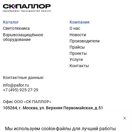
Каталог
Компания
Светотехника
О нас
Взрывозащищённое
Новости
оборудование
Производители
Прайсы
Проекты
Услуги
Проектирование систем освещения
+7 (495) 925-27-29
Контакты
Тема сайта
info@pallor.ru
Проектирование систем управления
Контактные данные:
info@pallor.ru
Аудит
+7 (495) 925-27-29
Кастомизация оборудования/Индивидуальные
Офис ООО «СК ПАЛЛОР»
светотехнические решения
105264, г. Москва, ул. Верхняя Первомайская, д.51
Шеф-монтаж
Адрес на карте
Склад ООО «СК ПАЛЛОР»
Мы используем cookie-файлы для лучшей работы