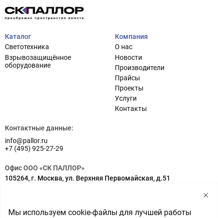
Каталог
Компания
Светотехника
О нас
Взрывозащищённое
Новости
оборудование
Производители
Прайсы
Проекты
Услуги
Проектирование систем освещения
+7 (495) 925-27-29
Контакты
Тема сайта
info@pallor.ru
Проектирование систем управления
Контактные данные:
info@pallor.ru
Аудит
+7 (495) 925-27-29
Кастомизация оборудования/Индивидуальные
Офис ООО «СК ПАЛЛОР»
светотехнические решения
105264, г. Москва, ул. Верхняя Первомайская, д.51
Шеф-монтаж
Адрес на карте
Склад ООО «СК ПАЛЛОР»
Мы используем cookie-файлы для лучшей работы