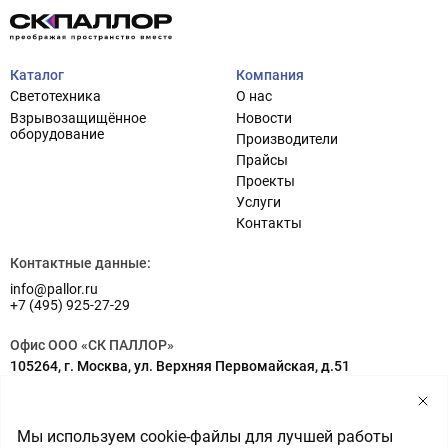
Каталог
Компания
Светотехника
О нас
Взрывозащищённое
Новости
оборудование
Производители
Прайсы
Проекты
Услуги
Проектирование систем освещения
+7 (495) 925-27-29
Контакты
Тема сайта
info@pallor.ru
Проектирование систем управления
Контактные данные:
info@pallor.ru
Аудит
+7 (495) 925-27-29
Кастомизация оборудования/Индивидуальные
Офис ООО «СК ПАЛЛОР»
светотехнические решения
105264, г. Москва, ул. Верхняя Первомайская, д.51
Шеф-монтаж
Адрес на карте
Склад ООО «СК ПАЛЛОР»
Мы используем cookie-файлы для лучшей работы