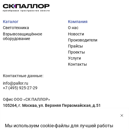
Каталог
Компания
Светотехника
О нас
Взрывозащищённое
Новости
оборудование
Производители
Прайсы
Проекты
Услуги
Проектирование систем освещения
+7 (495) 925-27-29
Контакты
Тема сайта
info@pallor.ru
Проектирование систем управления
Контактные данные:
info@pallor.ru
Аудит
+7 (495) 925-27-29
Кастомизация оборудования/Индивидуальные
Офис ООО «СК ПАЛЛОР»
светотехнические решения
105264, г. Москва, ул. Верхняя Первомайская, д.51
Шеф-монтаж
Адрес на карте
Склад ООО «СК ПАЛЛОР»
Мы используем cookie-файлы для лучшей работы