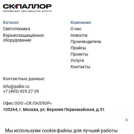
Каталог
Компания
Светотехника
О нас
Взрывозащищённое
Новости
оборудование
Производители
Прайсы
Проекты
Услуги
Проектирование систем освещения
+7 (495) 925-27-29
Контакты
Тема сайта
info@pallor.ru
Проектирование систем управления
Контактные данные:
info@pallor.ru
Аудит
+7 (495) 925-27-29
Кастомизация оборудования/Индивидуальные
Офис ООО «СК ПАЛЛОР»
светотехнические решения
105264, г. Москва, ул. Верхняя Первомайская, д.51
Шеф-монтаж
Адрес на карте
Склад ООО «СК ПАЛЛОР»
Мы используем cookie-файлы для лучшей работы