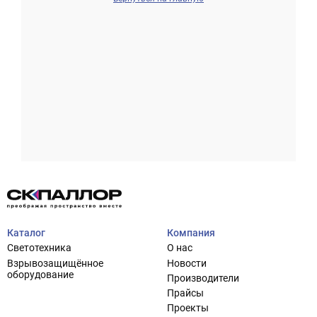
Проектирование систем освещения
+7 (495) 925-27-29
Тема сайта
info@pallor.ru
Проектирование систем управления
Аудит
Каталог
Компания
Кастомизация оборудования/Индивидуальные
Светотехника
О нас
светотехнические решения
Взрывозащищённое
Новости
Шеф-монтаж
оборудование
Производители
Прайсы
Проекты