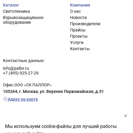
Каталог
Компания
Светотехника
О нас
Взрывозащищённое
Новости
оборудование
Производители
Прайсы
Проекты
Услуги
Контакты
Контактные данные:
info@pallor.ru
+7 (495) 925-27-29
Офис ООО «СК ПАЛЛОР»
105264, г. Москва, ул. Верхняя Первомайская, д.51
Адрес на карте
Склад ООО «СК ПАЛЛОР»
г. Реутов (заезд с шоссе Энтузиастов), ул. Транспортная, д.6а
территория РП «Металлопоставка», склад №5
Мы используем cookie-файлы для лучшей работы
Адрес на карте