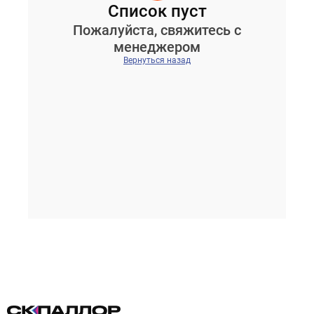
Список пуст
Пожалуйста, свяжитесь с
менеджером
Вернуться назад
Проектирование систем освещения
+7 (495) 925-27-29
Тема сайта
info@pallor.ru
Проектирование систем управления
Аудит
Кастомизация оборудования/Индивидуальные
светотехнические решения
Шеф-монтаж