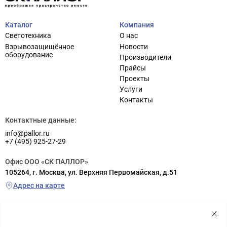
Каталог
Компания
Светотехника
О нас
Взрывозащищённое
Новости
оборудование
Производители
Прайсы
Проекты
Услуги
Контакты
Контактные данные:
info@pallor.ru
+7 (495) 925-27-29
Офис ООО «СК ПАЛЛОР»
105264, г. Москва, ул. Верхняя Первомайская, д.51
Адрес на карте
Склад ООО «СК ПАЛЛОР»
г. Реутов (заезд с шоссе Энтузиастов), ул. Транспортная, д.6а
территория РП «Металлопоставка», склад №5