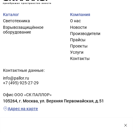
Каталог
Компания
Светотехника
О нас
Взрывозащищённое
Новости
оборудование
Производители
Прайсы
Проекты
Услуги
Контакты
Контактные данные:
info@pallor.ru
+7 (495) 925-27-29
Офис ООО «СК ПАЛЛОР»
105264, г. Москва, ул. Верхняя Первомайская, д.51
Адрес на карте
Склад ООО «СК ПАЛЛОР»
г. Реутов (заезд с шоссе Энтузиастов), ул. Транспортная, д.6а
территория РП «Металлопоставка», склад №5