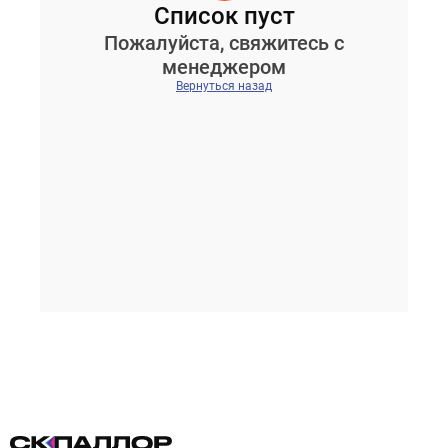
Список пуст
Пожалуйста, свяжитесь с
менеджером
Вернуться назад
Проектирование систем освещения
+7 (495) 925-27-29
Тема сайта
info@pallor.ru
Проектирование систем управления
Аудит
Кастомизация оборудования/Индивидуальные
светотехнические решения
Шеф-монтаж